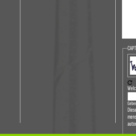
CAP
Welc
Geben
Dies
mens
auto