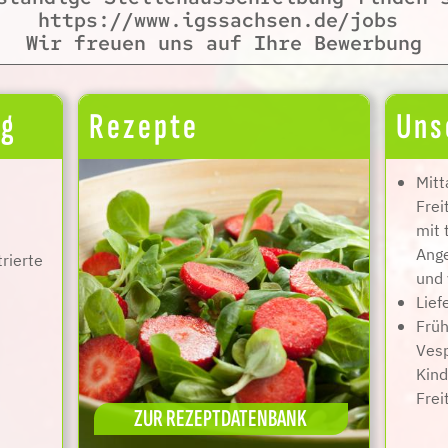
https://www.igssachsen.de/jobs
Wir freuen uns auf Ihre Bewerbung
ng
Rezepte
Uns
Mitt
Frei
mit 
Ang
trierte
und 
Lief
Früh
Vesp
Kind
Frei
ZUR REZEPTDATENBANK