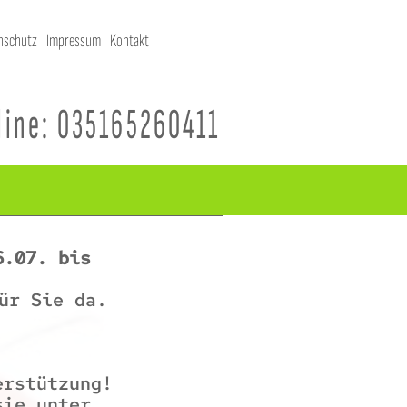
nschutz
Impressum
Kontakt
vice
ks
line: 035165260411
6.07. bis
ür Sie da.
erstützung!
sie unter