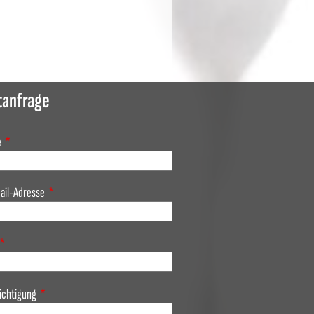
tanfrage
e
ail-Adresse
ichtigung