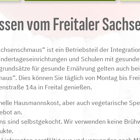
ssen vom Freitaler Sach
achsenschmaus“ ist ein Betriebsteil der Integrati
indertageseinrichtungen und Schulen mit gesund
grundsätze für gesunde Ernährung gelten auch be
aus“. Dies können Sie täglich von Montag bis Frei
enstraße 14a in Freital genießen.
onelle Hausmannskost, aber auch vegetarische Spei
bot an.
uns sind selbstgekocht. Wir verwenden keine Brüh
ukte.